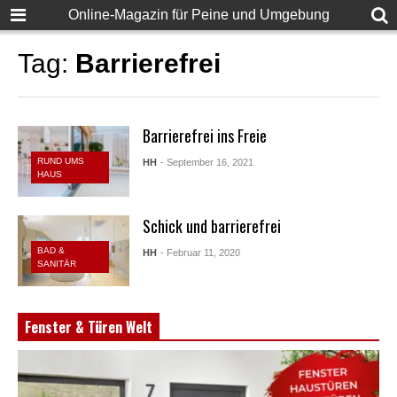
Online-Magazin für Peine und Umgebung
Tag:
Barrierefrei
Barrierefrei ins Freie
RUND UMS
HH
- September 16, 2021
HAUS
Schick und barrierefrei
BAD &
HH
- Februar 11, 2020
SANITÄR
Fenster & Türen Welt