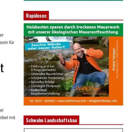
Rapidosec
er
usen für
t
el
öbel mit
Schwalm Landschaftsbau