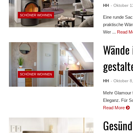
HH
- Oktober 1
SCHÖNER WOHNEN
Eine runde Sac
praktische Wä
Wer ...
Read M
Wände 
gestalt
SCHÖNER WOHNEN
HH
- Oktober 8
Mehr Glamour fü
Eleganz. Für Sc
Read More
Gesünde