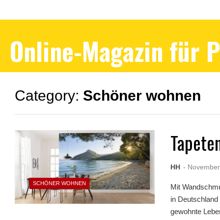
Online-Magazin für 
Category:
Schöner wohnen
Tapete
HH
- November
SCHÖNER WOHNEN
Mit Wandschmuc
in Deutschland 
gewohnte Leben