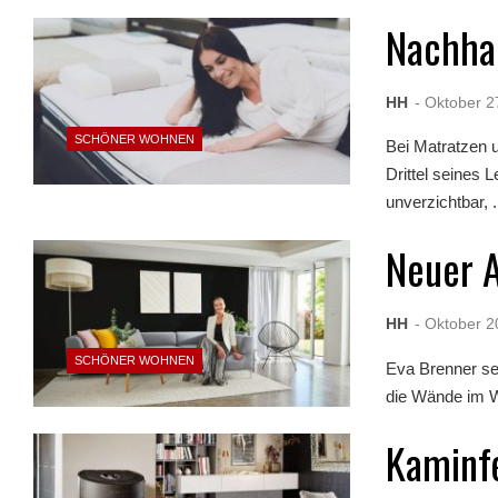
Nachhal
HH
- Oktober 2
SCHÖNER WOHNEN
Bei Matratzen u
Drittel seines 
unverzichtbar, .
Neuer A
HH
- Oktober 2
SCHÖNER WOHNEN
Eva Brenner se
die Wände im Wo
Kaminf