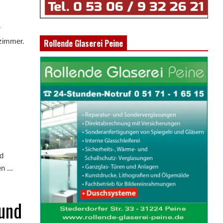
r
zimmer.
Rollende Glaserei Peine
nd
 ...
 und