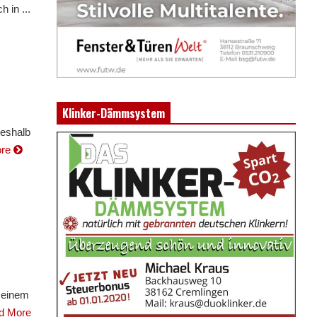
 in ...
Klinker-Dämmsystem
deshalb
ore
 einem
d More