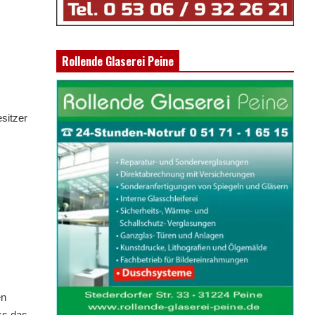
Rollende Glaserei Peine
sitzer
en
ss das