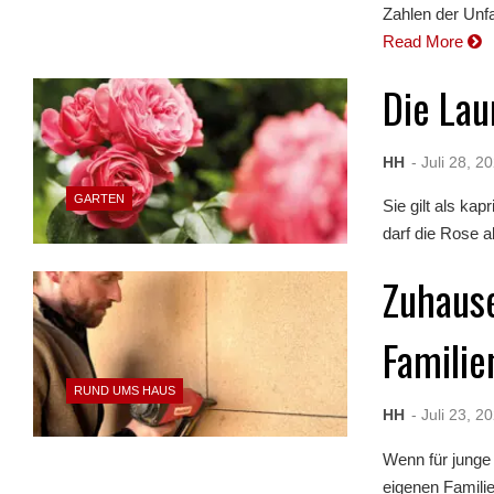
Zahlen der Unfa
Read More
Die Lau
HH
- Juli 28, 2
GARTEN
Sie gilt als ka
darf die Rose a
Zuhaus
Familie
RUND UMS HAUS
HH
- Juli 23, 2
Wenn für junge
eigenen Familie