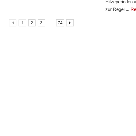
Hitzeperioden 
zur Regel ...
Re
...
1
2
3
74