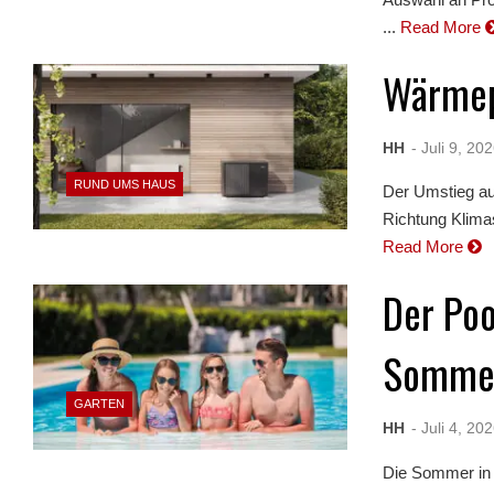
...
Read More
Wärmep
HH
- Juli 9, 20
RUND UMS HAUS
Der Umstieg auf
Richtung Klimas
Read More
Der Poo
Somme
GARTEN
HH
- Juli 4, 20
Die Sommer in 