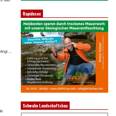
Rapidosec
ngt ...
e
Schwalm Landschaftsbau
de