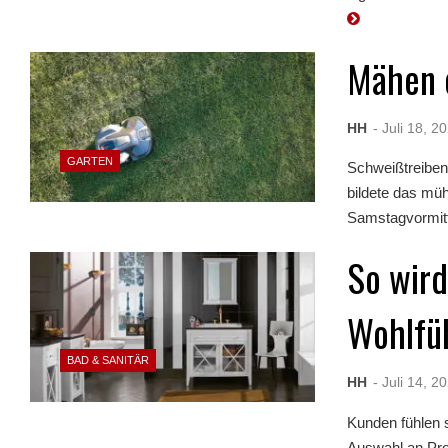
Mähen 
HH
- Juli 18, 2
GARTEN
Schweißtreiben
bildete das mü
Samstagvormitta
So wird
Wohlfü
BAD & SANITÄR
HH
- Juli 14, 2
Kunden fühlen 
Auswahl an Pro