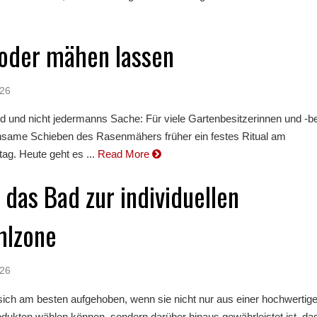
oder mähen lassen
026
d und nicht jedermanns Sache: Für viele Gartenbesitzerinnen und -be
hsame Schieben des Rasenmähers früher ein festes Ritual am
g. Heute geht es ...
Read More
 das Bad zur individuellen
hlzone
026
sich am besten aufgehoben, wenn sie nicht nur aus einer hochwertig
dukten wählen können, sondern darüber hinaus gewährleistet ist, da