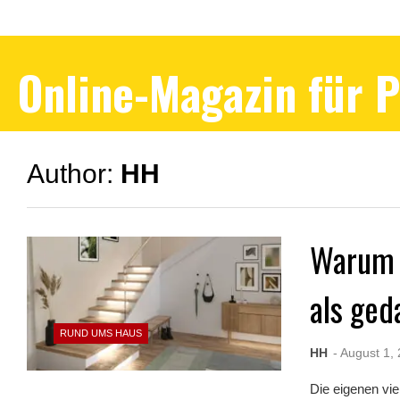
Online-Magazin für 
Author:
HH
Warum d
als ged
RUND UMS HAUS
HH
- August 1,
Die eigenen vie