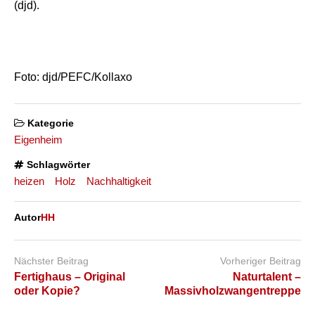
(djd).
Foto: djd/PEFC/Kollaxo
Kategorie
Eigenheim
Schlagwörter
heizen
Holz
Nachhaltigkeit
Autor
HH
Nächster Beitrag
Vorheriger Beitrag
Fertighaus – Original
Naturtalent –
oder Kopie?
Massivholzwangentreppe