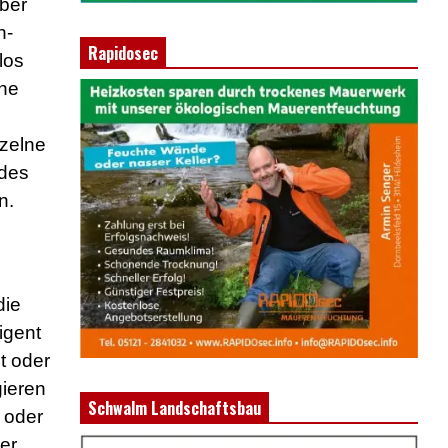
über
n-
Rapidosec
los
ine
nzelne
ndes
n.
die
igent
t oder
gieren
Schwalm Landschaftsbau
 oder
er