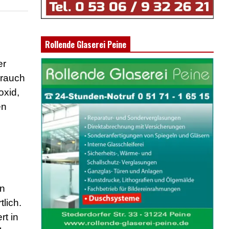
Rollende Glaserei Peine
er
brauch
oxid,
en
en
lich.
rt in