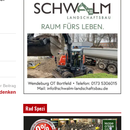
r Beitrag
 denken
Rad Spezi