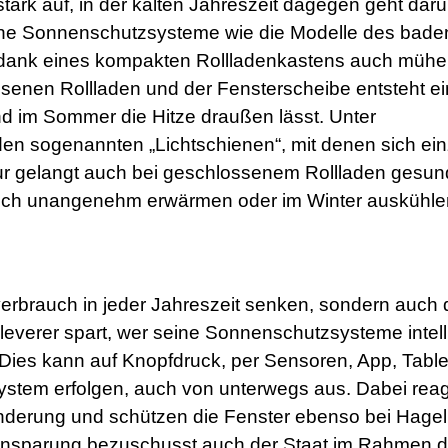
tark auf, in der kalten Jahreszeit dagegen geht dar
erne Sonnenschutzsysteme wie die Modelle des bade
h dank eines kompakten Rollladenkastens auch mühe
senen Rollladen und der Fensterscheibe entsteht e
 und im Sommer die Hitze draußen lässt. Unter
den sogenannten „Lichtschienen“, mit denen sich ei
tur gelangt auch bei geschlossenem Rollladen gesu
 sich unangenehm erwärmen oder im Winter auskühle
verbrauch in jeder Jahreszeit senken, sondern auch 
verer spart, wer seine Sonnenschutzsysteme intell
. Dies kann auf Knopfdruck, per Sensoren, App, Table
ystem erfolgen, auch von unterwegs aus. Dabei rea
nderung und schützen die Fenster ebenso bei Hagel
Einsparung bezuschusst auch der Staat im Rahmen d