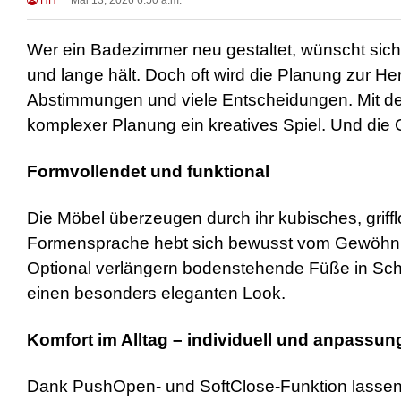
HH
Mai 13, 2026 6:50 a.m.
Wer ein Badezimmer neu gestaltet, wünscht sich v
und lange hält. Doch oft wird die Planung zur He
Abstimmungen und viele Entscheidungen. Mit der
komplexer Planung ein kreatives Spiel. Und die O
Formvollendet und funktional
Die Möbel überzeugen durch ihr kubisches, griff
Formensprache hebt sich bewusst vom Gewöhnli
Optional verlängern bodenstehende Füße in Schie
einen besonders eleganten Look.
Komfort im Alltag – individuell und anpassun
Dank PushOpen- und SoftClose-Funktion lassen si