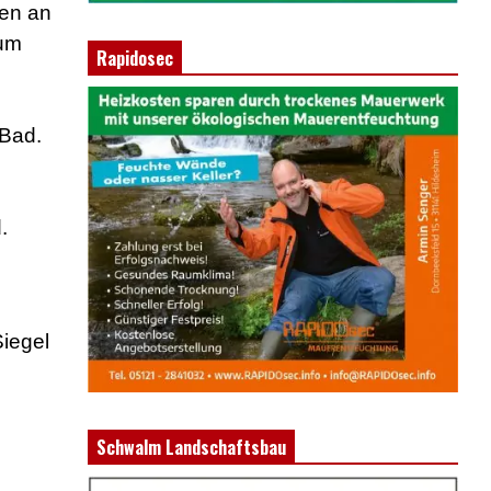
nen an
aum
Rapidosec
 Bad.
.
Siegel
Schwalm Landschaftsbau