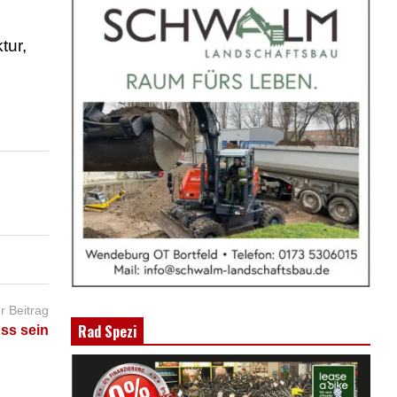
tur,
r Beitrag
Rad Spezi
ss sein