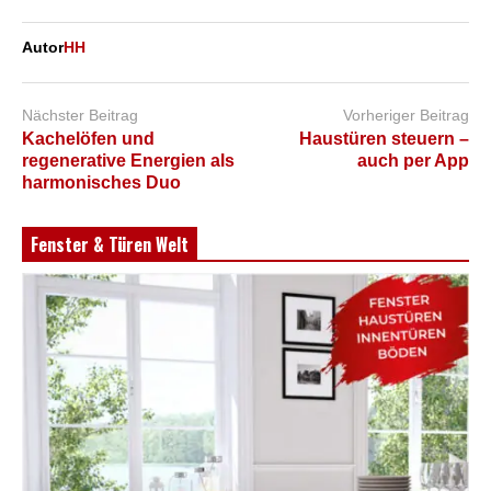
Autor
HH
Nächster Beitrag
Vorheriger Beitrag
Kachelöfen und
Haustüren steuern –
regenerative Energien als
auch per App
harmonisches Duo
Fenster & Türen Welt