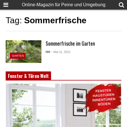
Online-Magazin für Peine und Umgebung
Tag:
Sommerfrische
Sommerfrische im Garten
HH
- Mai 11, 2021
GARTEN
Fenster & Türen Welt