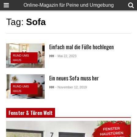
Online-Magazin für Peine und Umgebung
Tag:
Sofa
Einfach mal die Füße hochlegen
RUND UMS
HH
- Mai 22, 2023
HAUS
Ein neues Sofa muss her
RUND UMS
HH
- November 12, 2019
HAUS
Fenster & Türen Welt