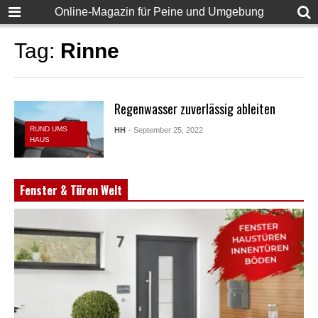
Online-Magazin für Peine und Umgebung
Tag:
Rinne
Regenwasser zuverlässig ableiten
RUND UMS
HH
- September 25, 2022
HAUS
Fenster & Türen Welt