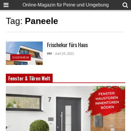
Online-Magazin für Peine und Umgebung
Tag:
Paneele
Frischekur fürs Haus
HH
- Juni 24, 2021
EIGENHEIM
Fenster & Türen Welt