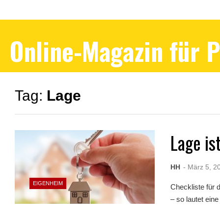
Online-Magazin für 
Tag:
Lage
Lage is
HH
- März 5, 2
EIGENHEIM
Checkliste für
– so lautet ein