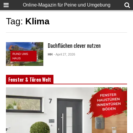
Online-Magazin für Peine und Umgebung
Tag:
Klima
Dachflächen clever nutzen
RUND UMS
HH
- April 27, 2026
HAUS
Fenster & Türen Welt