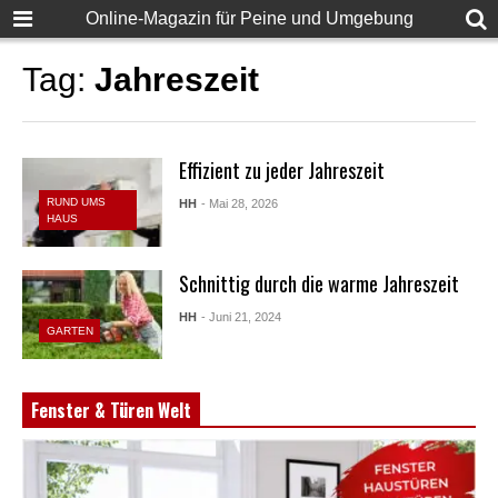
Online-Magazin für Peine und Umgebung
Tag:
Jahreszeit
Effizient zu jeder Jahreszeit
RUND UMS
HH
- Mai 28, 2026
HAUS
Schnittig durch die warme Jahreszeit
HH
- Juni 21, 2024
GARTEN
Fenster & Türen Welt