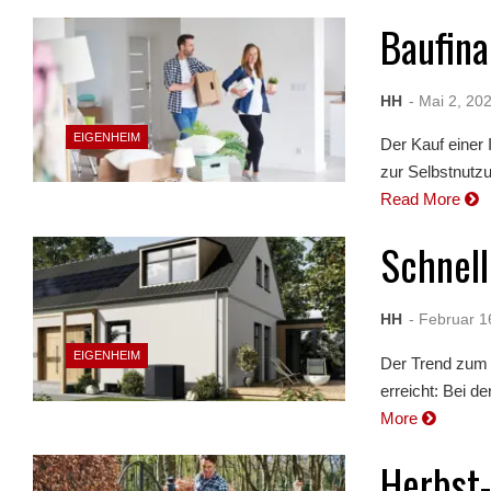
Baufina
HH
- Mai 2, 20
EIGENHEIM
Der Kauf einer 
zur Selbstnutz
Read More
Schnell
HH
- Februar 1
EIGENHEIM
Der Trend zum 
erreicht: Bei d
More
Herbst-