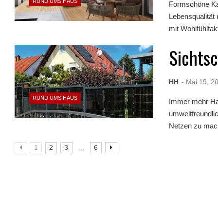
RUND UMS HAUS
Formschöne Kas
Lebensqualität 
mit Wohlfühlfakt
Sichts
HH
- Mai 19, 2
RUND UMS HAUS
Immer mehr Hau
umweltfreundli
Netzen zu mach
...
1
2
3
6