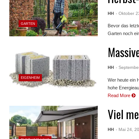
HH
- Oktober 2
GARTEN
Bevor das letzte
Garten noch einm
Massiv
HH
- Septembe
EIGENHEIM
Wer heute ein H
hohe Energieauf
Read More
Viel me
HH
- Mai 24, 2