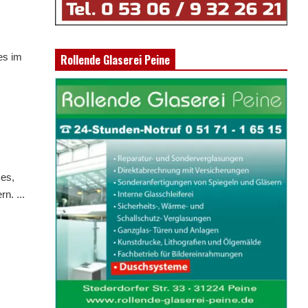
 es im
Rollende Glaserei Peine
 es,
n. ...