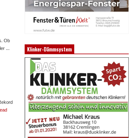
ns. Ob
r ...
Klinker-Dämmsystem
Rekord
ead