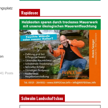
ngsplatz
Rapidosec
hen
 41 Posts
Schwalm Landschaftsbau