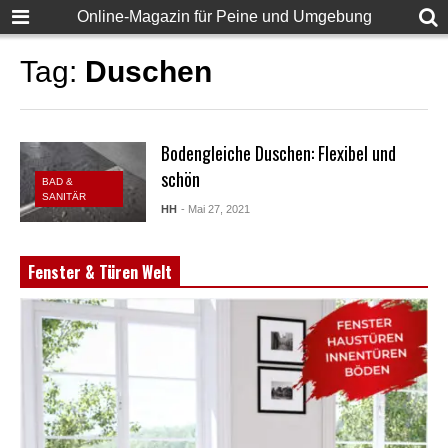
Online-Magazin für Peine und Umgebung
Tag:
Duschen
Bodengleiche Duschen: Flexibel und
schön
BAD &
SANITÄR
HH
- Mai 27, 2021
Fenster & Türen Welt