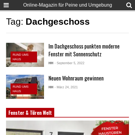
Online-Magazin für Peine und Umgebung
Tag:
Dachgeschoss
Im Dachgeschoss punkten moderne
Fenster mit Sonnenschutz
RUND UMS
HAUS
HH
- September 5, 2022
Neuen Wohnraum gewinnen
RUND UMS
HH
- März 24, 2021
HAUS
Fenster & Türen Welt