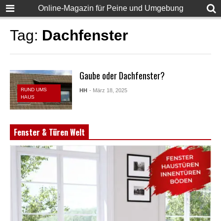
Online-Magazin für Peine und Umgebung
Tag:
Dachfenster
Gaube oder Dachfenster?
RUND UMS
HH
- März 18, 2025
HAUS
Fenster & Türen Welt