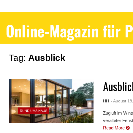
Online-Magazin für 
Tag:
Ausblick
Ausblic
HH
- August 18
RUND UMS HAUS
Zugluft im Win
veralteter Fens
Read More