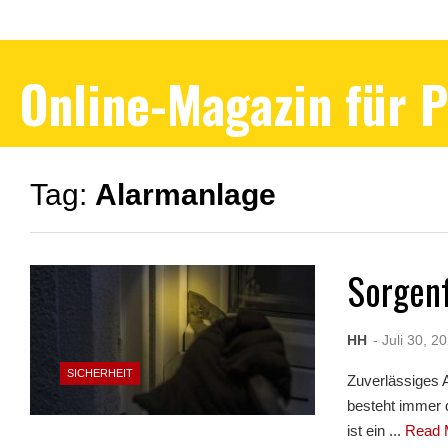
Online-Magazin für 
Tag:
Alarmanlage
Sorgenf
HH
- Juli 30, 2
SICHERHEIT
Zuverlässiges 
besteht immer 
ist ein ...
Read 